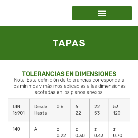
TAPAS
TOLERANCIAS EN DIMENSIONES
Nota: Esta definición de tolerancias corresponde a
los mínimos y máximos aplicables a las dimensiones
acotadas en los planos anexos.
DIN
Desde
0 6
6
22
53
12
16901
Hasta
22
53
120
25
140
A
±
±
±
±
±
0.22
0.30
0.43
0.70
1.