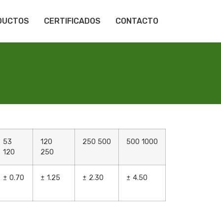
DUCTOS
CERTIFICADOS
CONTACTO
53
120
250 500
500 1000
120
250
± 0.70
± 1.25
± 2.30
± 4.50