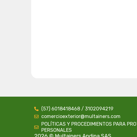
(57) 6018418468 / 3102094219
comercioexterior@multainers.com
POLÍTICAS Y PROCEDIMIENTOS PARA PR
PERSONALES
2026 © Multainers Andina SAS