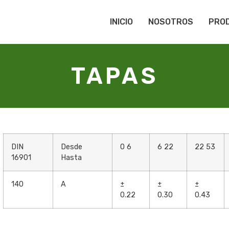
INICIO
NOSOTROS
PRO
TAPAS
DIN
Desde
0 6
6 22
22 53
16901
Hasta
140
A
±
±
±
0.22
0.30
0.43