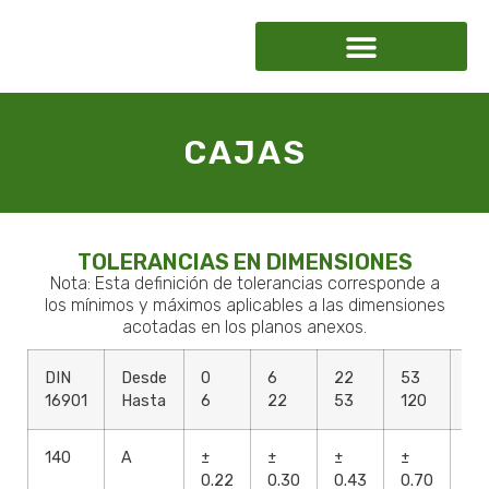
CAJAS
TOLERANCIAS EN DIMENSIONES
Nota: Esta definición de tolerancias corresponde a
los mínimos y máximos aplicables a las dimensiones
acotadas en los planos anexos.
DIN
Desde
0
6
22
53
12
16901
Hasta
6
22
53
120
25
140
A
±
±
±
±
±
0.22
0.30
0.43
0.70
1.