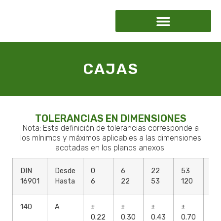
CAJAS
TOLERANCIAS EN DIMENSIONES
Nota: Esta definición de tolerancias corresponde a
los mínimos y máximos aplicables a las dimensiones
acotadas en los planos anexos.
DIN
Desde
0
6
22
53
12
16901
Hasta
6
22
53
120
25
140
A
±
±
±
±
±
0.22
0.30
0.43
0.70
1.