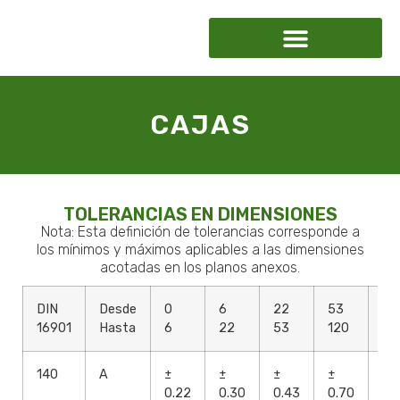
CAJAS
TOLERANCIAS EN DIMENSIONES
Nota: Esta definición de tolerancias corresponde a
los mínimos y máximos aplicables a las dimensiones
acotadas en los planos anexos.
DIN
Desde
0
6
22
53
12
16901
Hasta
6
22
53
120
25
140
A
±
±
±
±
±
0.22
0.30
0.43
0.70
1.